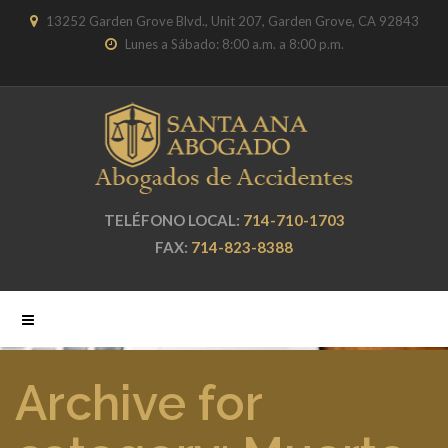
13252 Garden Grove Blvd., Unit 207, Garden Grove, CA 92843
Lunes a Sábado: 8:00 a.m. a 8:00 p.m.
TELÉFONO LOCAL:
714-710-1703
FAX:
714-823-8388
Archive for