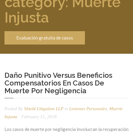
category: Muerte
Injusta
Evaluación gratuita de casos
Daño Punitivo Versus Beneficios
Compensatorios En Casos De
Muerte Por Negligencia
Posted By
Shield Litigation LLP
in
Lesiones Personales
,
Muerte
Injusta
February 15, 2018
Los casos de muerte por negligencia involucran la recuperación