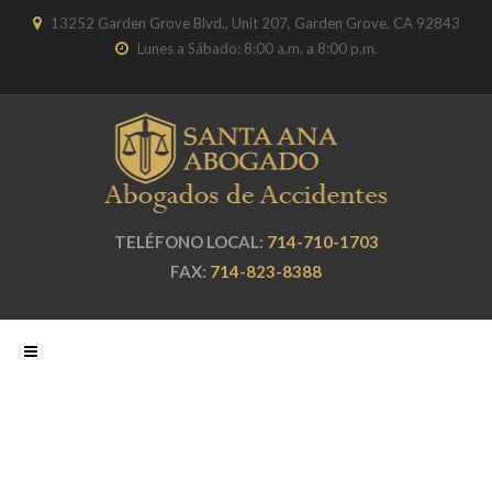
13252 Garden Grove Blvd., Unit 207, Garden Grove, CA 92843
Lunes a Sábado: 8:00 a.m. a 8:00 p.m.
TELÉFONO LOCAL:
714-710-1703
FAX:
714-823-8388